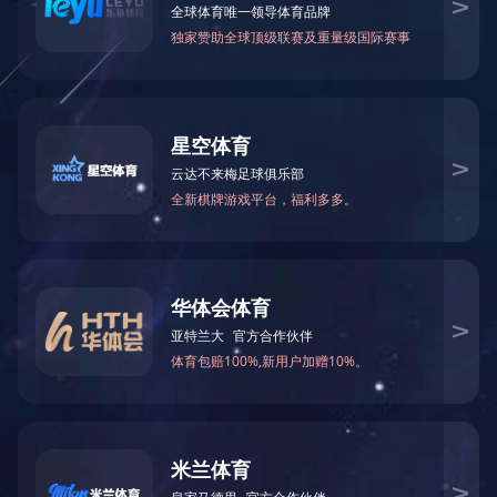
星空在线注册(中国)官方网站-注册登录
|
云开体育
|
星空平台
|
leyu乐鱼(中国)官方网站-登录入口
|
星空在线
|
乐鱼官方在线登
录
|
星空app官方站官网
|
开云官方网页版
|
华体会平台
|