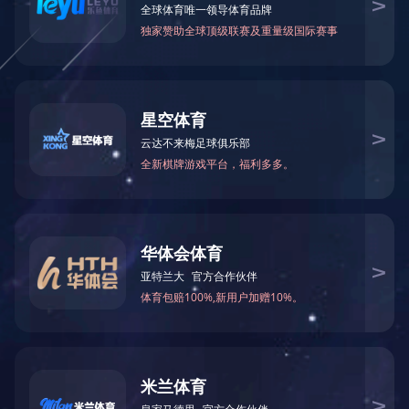
星空在线注册(中国)官方网站-注册登录
|
云开体育
|
星空平台
|
leyu乐鱼(中国)官方网站-登录入口
|
星空在线
|
乐鱼官方在线登
录
|
星空app官方站官网
|
开云官方网页版
|
华体会平台
|