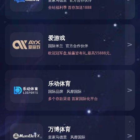
实验室
抛光工艺
产品检测
焊接技术
CNC加工
ABOUT US
产品检测