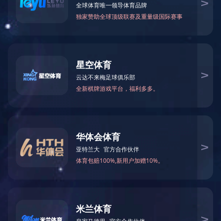
强忠机械
公司简介
在线客服
技术咨询
公司风采
销售咨询
公司资质
售后服务
我们的研发
我们的质量
我们的服务