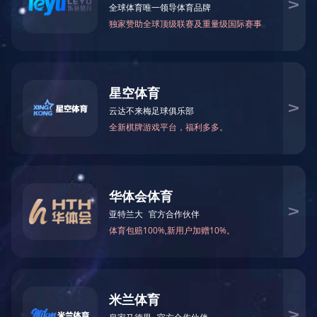
NEWS CENTER
行业动态
怎么用高剪切乳化机加工涂料【强忠机械】
日期：2019/1/11 11:08:37
在线客服
强忠机械
】
高剪切
乳化机
采用特殊设计的转子和定子组合，在电机的
技术咨询
高速驱动下，让被加工物料吸入转子，在短时间内承受几十万次的剪
销售咨询
切作用。在剪切过程中，物料在转子、定子的精密间隙中离心磨擦、
高速撞击作用下分裂、粉碎、分散；同时，由于高频机械的强大动
售后服务
能，不同性质的物料形成强烈的液力剪切、液层磨擦、撕裂碰撞，使
物料充分分散、乳化、均质、溶解。而物料从转定子组合中高速摔出
之后，
乳化机
配有改向装置，使分散乳化效果进一步加强。
涂料生产工艺过程是指将原料和半成品加工成色漆成品的
物料传递或转化过程，一般是混合、输送、分散、过滤等化
工单元操作过程。通常要根据产品种类及其加工特点的不