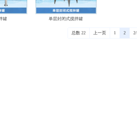
拌罐
单层封闭式搅拌罐
总数 22
上一页
1
2
2/