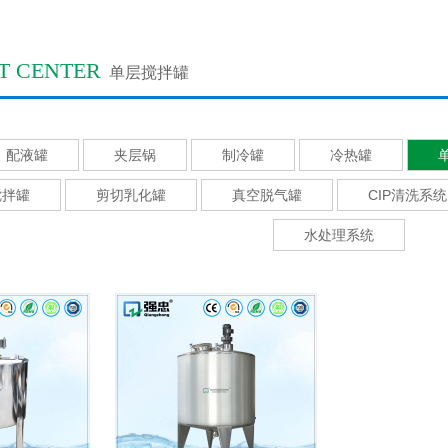
T CENTER
单层搅拌罐
配液罐
夹层锅
制冷罐
冷热罐
搅拌罐
剪切乳化罐
真空脱气罐
CIP清洗系统
水处理系统