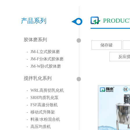
PRODUC
产品系列
胶体磨系列
储存罐
- JM-L立式胶体磨
反应
- JM-F分体式胶体磨
- JM-W卧式胶体磨
搅拌乳化系列
- WRL高剪切乳化机
- SRH均质乳化泵
- FSF高速分散机
- 移动式升降架
- 料液/水粉混合机
- 高压均质机